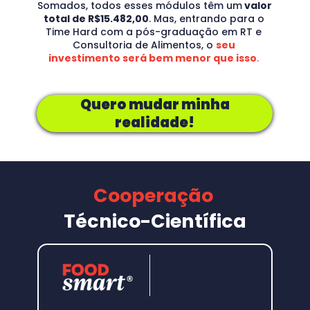
Avaliação
Somados, todos esses módulos têm um
 valor 
PRECIFICAÇÃO & OFERTA:
total de R$15.482,00
. Mas, entrando para o 
Crie sua marca
Time Hard com a pós-graduação em RT e 
Identidade Visual
Consultoria de Alimentos, o 
seu 
Descreva suas atividades
investimento será bem menor que isso
. 
Seu honorário
Autonômo X CNPJ
Planilha de gastos (pré-proposta)
Quero mudar minha
Começando a proposta de clientes
Prospecção Raiz
realidade!
Proposta de prestação de serviços
Proposta na prática
Contrato de fechamento de negócio
Colocando na prática
Cooperação
CONSULTORIA DE ALIMENTOS:
Muito além do RT
Técnico-Científica
Assessoria de alimentos
Diferença na estratégia de prospecção 
para assessoria
Utilize a mentoria como uma ferramenta 
do seu negócio
O que oferecer no trabalho de 