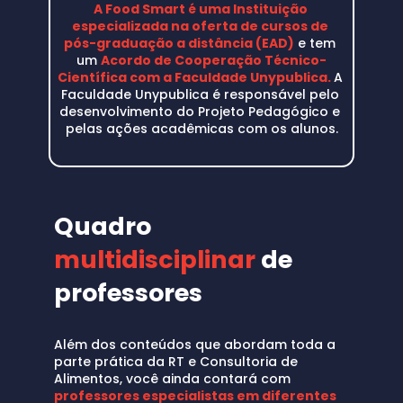
Consultoria de Alimentos
A Food Smart é uma Instituição 
Planejamento de melhorias
especializada na oferta de cursos de 
Como entregar DOCUMENTOS na 
pós-graduação a distância (EAD)
 e tem 
consultoria
um 
Acordo de Cooperação Técnico-
Como receber na consultoria de 
Científica com a Faculdade Unypublica.
A 
alimentos
Faculdade Unypublica é responsável pelo 
Relatório de encerramento
desenvolvimento do Projeto Pedagógico e 
Consultoria x Assessoria
pelas ações acadêmicas com os alunos.
Como começar
Quadro
multidisciplinar
 de 
professores 
Além dos conteúdos que abordam toda a 
parte prática da RT e Consultoria de 
Alimentos, você ainda contará com 
professores especialistas em diferentes 