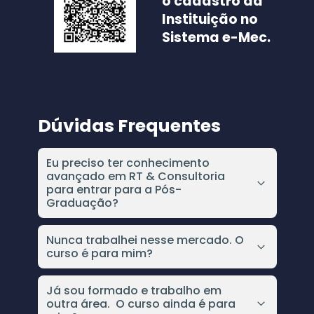
o cadastro da 
Instituição no 
Sistema e-Mec.
Dúvidas Frequentes
Eu preciso ter conhecimento 
avançado em RT & Consultoria 
para entrar para a Pós-
Graduação?
Absolutamente não. A Pós vai te tirar do 
absoluto zero e levar até o nível mais 
Nunca trabalhei nesse mercado. O 
curso é para mim?
avançado dentro da RT & Consultoria de 
Alimentos, você precisa estar finalizando ou 
Sim. O curso é para todos que querem 
formada na sua Graduação. Logo, se você 
dedicar tudo para ter sucesso dentro da 
Já sou formado e trabalho em 
possui pouca ou nenhuma experiência, você 
outra área.  O curso ainda é para 
responsabilidade técnica e consultoria de 
terá sucesso da mesma forma.