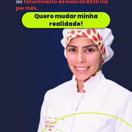
ao 
faturamento de mais de R$20 mil 
por mês
.
Quero mudar minha
realidade!