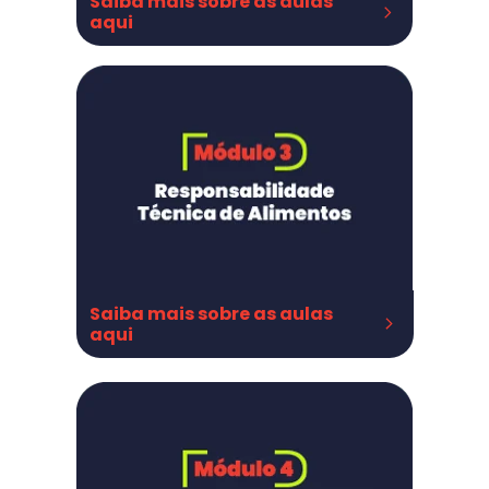
Saiba mais sobre as aulas 
aqui
BPF - instalações
BPF - instalações parte II
BPF - processos
BPF processos parte II
Saiba mais sobre as aulas 
aqui
Responsabilidade Técnica
RT na indústria de alimentos
RT no varejo
RT em serviços de alimentação
Como gerir suas RTs