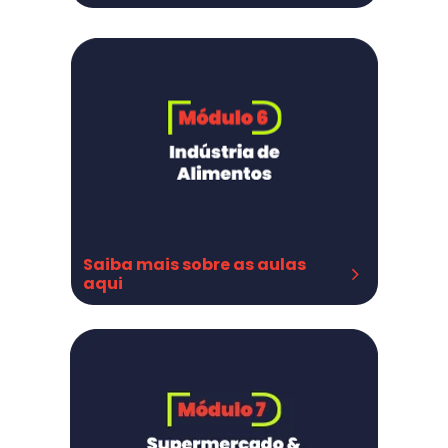
Documentações
Documentos Obrigatórios para indústria
Documentos obrigatórios para varejo
Elaboração de Manual de BPF
IT
Ficha Técnica
Memorial econômico Sanitário
PPHO
PAC
APPCC
Saiba mais sobre as aulas 
aqui
Atribuições
ART
Carga horária
MAPA
Legislações
Relatórios de acompanhamento
Registro da empresa