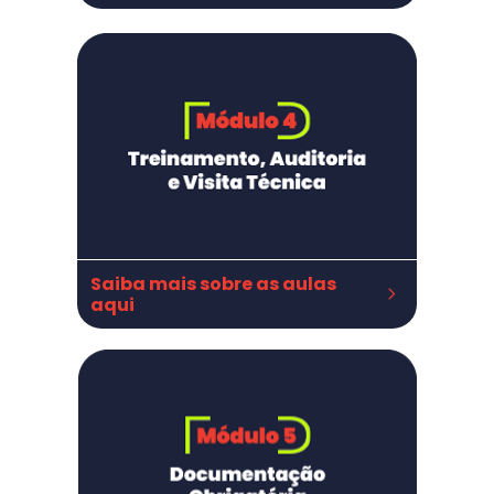
Responsabilidade Técnica
RT na indústria de alimentos
RT no varejo
RT em serviços de alimentação
Como gerir suas RTs
Saiba mais sobre as aulas 
aqui
TREINAMENTOS:   
Treinamentos
Treinamentos
Como ministrar treinamento
Treinamento in loco Açougue
Pós treinamento açougue
Certificado e lista de presença