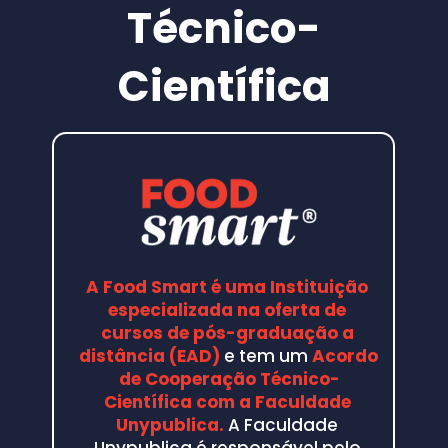
Técnico-
Assessoria de alimentos
Diferença na estratégia de prospecção 
para assessoria
Científica
Utilize a mentoria como uma ferramenta 
do seu negócio
O que oferecer no trabalho de 
Consultoria de Alimentos
Planejamento de melhorias
Como entregar DOCUMENTOS na 
consultoria
Como receber na consultoria de 
alimentos
Relatório de encerramento
Consultoria x Assessoria
A Food Smart é uma Instituição 
Como começar
especializada na oferta de 
cursos de pós-graduação a 
distância (EAD)
 e tem um 
Acordo 
de Cooperação Técnico-
Científica com a Faculdade 
Unypublica.
A Faculdade 