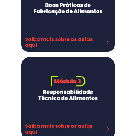
Saiba mais sobre as aulas 
aqui
BPF - instalações
BPF - instalações parte II
BPF - processos
BPF processos parte II
Saiba mais sobre as aulas 
aqui