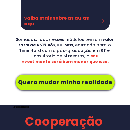
Missão, Visão e Valores
Organização (dia-a-dia)
Competência Técnica X 
Saiba mais sobre as aulas 
Comportamental
aqui
Segredos do Networking
Descrição
Avaliação
Somados, todos esses módulos têm um
 valor 
PRECIFICAÇÃO & OFERTA:
total de R$15.482,00
. Mas, entrando para o 
Crie sua marca
Time Hard com a pós-graduação em RT e 
Identidade Visual
Consultoria de Alimentos, o 
seu 
Descreva suas atividades
investimento será bem menor que isso
. 
Seu honorário
Autonômo X CNPJ
Planilha de gastos (pré-proposta)
Começando a proposta de clientes
Quero mudar minha realidade
Prospecção Raiz
Proposta de prestação de serviços
Proposta na prática
Contrato de fechamento de negócio
undefined
Colocando na prática
Cooperação
CONSULTORIA DE ALIMENTOS:
Muito além do RT