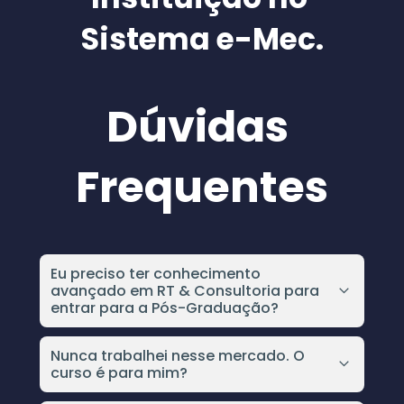
Sistema e-Mec.
Dúvidas 
Frequentes
Eu preciso ter conhecimento 
avançado em RT & Consultoria para 
entrar para a Pós-Graduação?
Absolutamente não. A Pós vai te tirar do 
absoluto zero e levar até o nível mais avançado 
Nunca trabalhei nesse mercado. O 
curso é para mim?
dentro da RT & Consultoria de Alimentos, você 
precisa estar finalizando ou formada na sua 
Sim. O curso é para todos que querem dedicar 